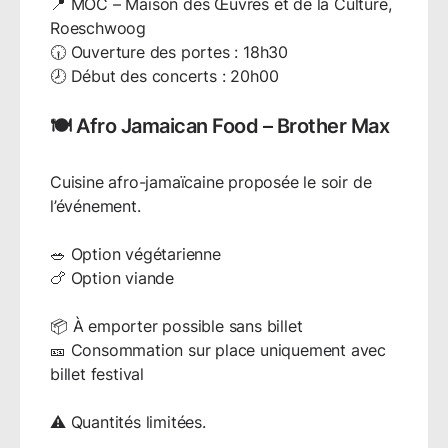
📍 MOC – Maison des Œuvres et de la Culture,
Roeschwoog
🕡 Ouverture des portes : 18h30
🕗 Début des concerts : 20h00
🍽️ Afro Jamaican Food – Brother Max
Cuisine afro-jamaïcaine proposée le soir de
l’événement.
🥗 Option végétarienne
🍗 Option viande
📦 À emporter possible sans billet
🎫 Consommation sur place uniquement avec
billet festival
⚠️ Quantités limitées.